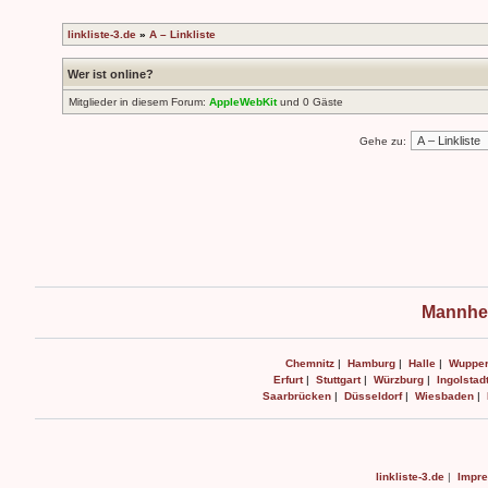
linkliste-3.de
»
A – Linkliste
Wer ist online?
Mitglieder in diesem Forum:
AppleWebKit
und 0 Gäste
Gehe zu:
Mannhei
Chemnitz
|
Hamburg
|
Halle
|
Wupper
Erfurt
|
Stuttgart
|
Würzburg
|
Ingolstad
Saarbrücken
|
Düsseldorf
|
Wiesbaden
|
linkliste-3.de
|
Impr