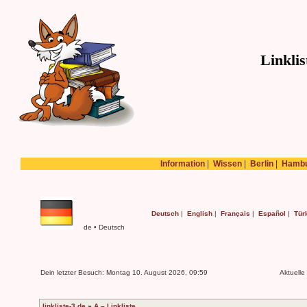
Linklis
Information
|
Wissen
|
Berlin
|
Hamb
Deutsch
|
English
|
Français
|
Español
|
Tür
de • Deutsch
Dein letzter Besuch: Montag 10. August 2026, 09:59
Aktuelle
linkliste-3.de
»
A – Linkliste