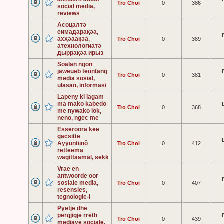
Tro Choi
0
386
social media,
reviews
Асоцалтә
еимадарақәа,
ахҳәаақәа,
Tro Choi
0
389
атехнологиатә
дыррақәа ирыз
Soalan ngon
jaweueb teuntang
Tro Choi
0
381
media sosial,
ulasan, informasi
Lapeny ki lagam
ma mako kabedo
Tro Choi
0
368
me nywako lok,
neno, ngec me
Esseroora kee
gacsitte
Ayyuntiinô
Tro Choi
0
412
retteema
wagittaamal, sekk
Vrae en
antwoorde oor
sosiale media,
Tro Choi
0
407
resensies,
tegnologie-i
Pyetje dhe
përgjigje rreth
Tro Choi
0
439
mediave sociale,