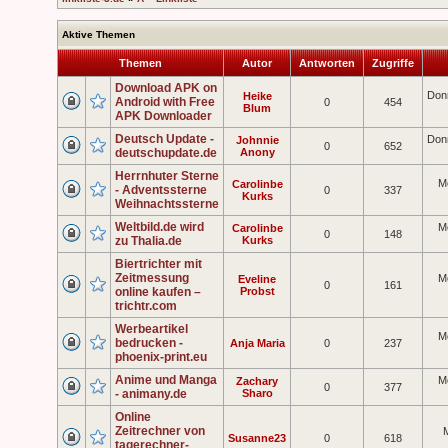
Aktive Themen
Themen
Autor
Antworten
Zugriffe
Download APK on
Don
Heike
Android with Free
0
454
Blum
APK Downloader
Deutsch Update -
Don
Johnnie
0
652
deutschupdate.de
Anony
Herrnhuter Sterne
M
Carolinbe
- Adventssterne
0
337
Kurks
Weihnachtssterne
Weltbild.de wird
M
Carolinbe
0
148
zu Thalia.de
Kurks
Biertrichter mit
Zeitmessung
M
Eveline
0
161
online kaufen –
Probst
trichtr.com
Werbeartikel
M
bedrucken -
Anja Maria
0
237
phoenix-print.eu
Anime und Manga
M
Zachary
0
377
- animany.de
Sharo
Online
Zeitrechner von
Susanne23
0
618
tagerechner-