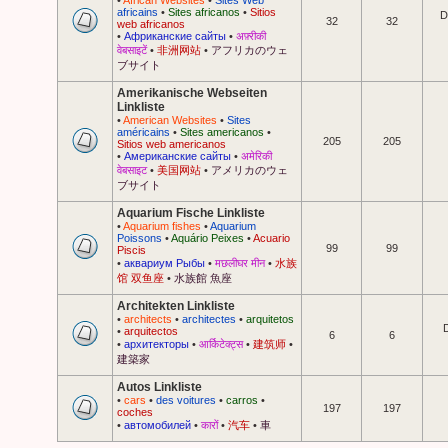
•
African Websites
•
Sites Web
africains
•
Sites africanos
•
Sitios
D
32
32
web africanos
•
Африканские сайты
•
अफ़्रीकी
वेबसाइटें
•
非洲网站
•
アフリカのウェ
ブサイト
Amerikanische Webseiten
Linkliste
•
American Websites
•
Sites
américains
•
Sites americanos
•
205
205
Sitios web americanos
•
Американские сайты
•
अमेरिकी
वेबसाइट
•
美国网站
•
アメリカのウェ
ブサイト
Aquarium Fische Linkliste
•
Aquarium fishes
•
Aquarium
Poissons
•
Aquário Peixes
•
Acuario
99
99
Piscis
•
аквариум Рыбы
•
मछलीघर मीन
•
水族
馆 双鱼座
•
水族館 魚座
Architekten Linkliste
•
architects
•
architectes
•
arquitetos
D
•
arquitectos
6
6
•
архитекторы
•
आर्किटेक्ट्स
•
建筑师
•
建築家
Autos Linkliste
•
cars
•
des voitures
•
carros
•
197
197
coches
•
автомобилей
•
कारों
•
汽车
•
車