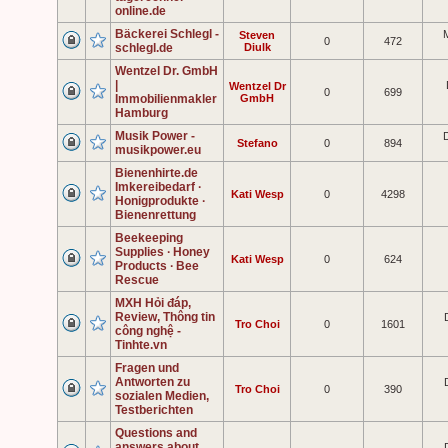
online.de
Bäckerei Schlegl -
Steven
0
472
schlegl.de
Diulk
Wentzel Dr. GmbH
|
Wentzel Dr
0
699
Immobilienmakler
GmbH
Hamburg
Musik Power -
D
Stefano
0
894
musikpower.eu
Bienenhirte.de
Imkereibedarf ∙
Kati Wesp
0
4298
Honigprodukte ∙
Bienenrettung
Beekeeping
Supplies ∙ Honey
Kati Wesp
0
624
Products ∙ Bee
Rescue
MXH Hỏi đáp,
Review, Thông tin
Tro Choi
0
1601
công nghệ -
Tinhte.vn
Fragen und
Antworten zu
Tro Choi
0
390
sozialen Medien,
Testberichten
Questions and
answers about