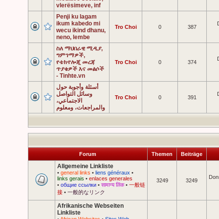
vlerësimeve, inf
Penji ku lagam
ikum kabedo mi
Tro Choi
0
387
wecu ikind dhanu,
neno, lembe
ስለ ማህበራዊ ሚዲያ,
ግምገማዎች,
የቴክኖሎጂ መረጃ
Tro Choi
0
374
ጥያቄዎች እና መልሶች
- Tinhte.vn
أسئلة وأجوبة حول
وسائل التواصل
Tro Choi
0
391
الاجتماعي،
والمراجعات، ومعلوم
Forum
Themen
Beiträge
Allgemeine Linkliste
•
general links
•
liens généraux
•
Don
links gerais
•
enlaces generales
3249
3249
•
общие ссылки
•
सामान्य लिंक
•
一般链
接
•
一般的なリンク
Afrikanische Webseiten
Linkliste