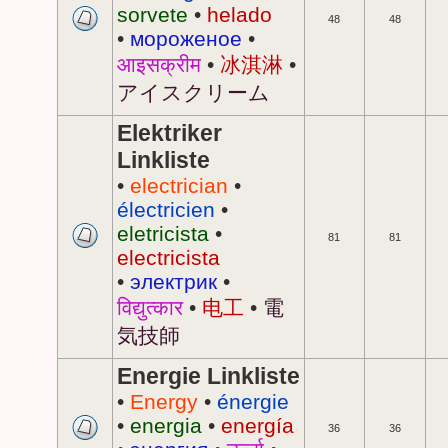
sorvete
•
helado
48
48
•
мороженое
•
आइसक्रीम
•
冰淇淋
•
アイスクリーム
Elektriker
Linkliste
•
electrician
•
électricien
•
eletricista
•
81
81
electricista
•
электрик
•
विद्युत्कार
•
电工
•
電
気技師
Energie Linkliste
•
Energy
•
énergie
•
energia
•
energía
36
36