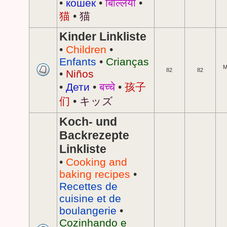
•
кошек
•
बिल्लियों
•
猫
•
猫
Kinder Linkliste
•
Children
•
Enfants
•
Crianças
M
82
82
•
Niños
•
Дети
•
बच्चे
•
孩子
们
•
キッズ
Koch- und
Backrezepte
Linkliste
•
Cooking and
baking recipes
•
Recettes de
cuisine et de
boulangerie
•
Cozinhando e