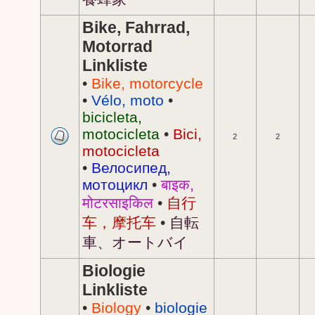
Bike, Fahrrad,
Motorrad
Linkliste
•
Bike, motorcycle
•
Vélo, moto
•
bicicleta,
motocicleta
•
Bici,
2
2
motocicleta
•
Велосипед,
мотоцикл
•
बाइक,
मोटरसाइकिल
•
自行
车，摩托车
•
自転
車、オートバイ
Biologie
Linkliste
•
Biology
•
biologie