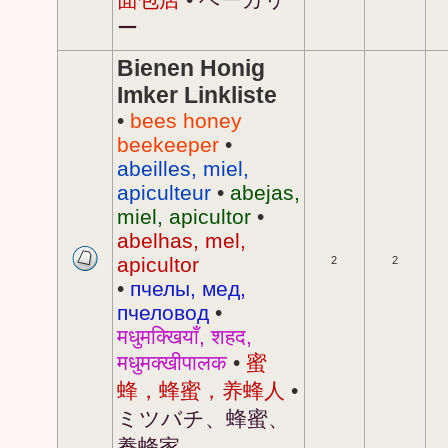
ー
Bienen Honig
Imker Linkliste
•
bees honey
beekeeper
•
abeilles, miel,
apiculteur
•
abejas,
miel, apicultor
•
abelhas, mel,
apicultor
2
2
•
пчелы, мед,
пчеловод
•
मधुमक्खियाँ, शहद,
मधुमक्खीपालक
•
蜜
蜂，蜂蜜，养蜂人
•
ミツバチ、蜂蜜、
養蜂家