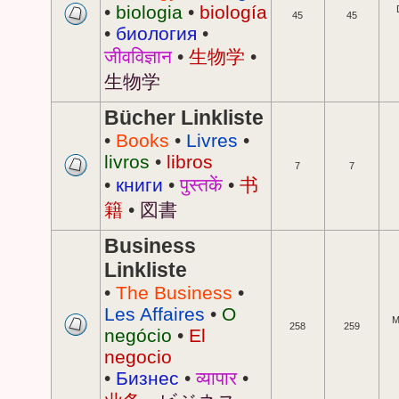
•
biologia
•
biología
45
45
•
биология
•
जीवविज्ञान
•
生物学
•
生物学
Bücher Linkliste
•
Books
•
Livres
•
livros
•
libros
7
7
•
книги
•
पुस्तकें
•
书
籍
•
図書
Business
Linkliste
•
The Business
•
Les Affaires
•
O
M
258
259
negócio
•
El
negocio
•
Бизнес
•
व्यापार
•