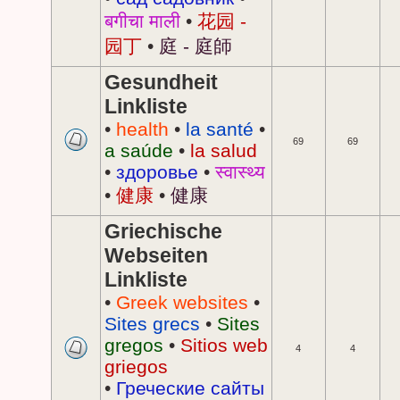
बगीचा माली
•
花园 -
园丁
•
庭 - 庭師
Gesundheit
Linkliste
•
health
•
la santé
•
69
69
a saúde
•
la salud
•
здоровье
•
स्वास्थ्य
•
健康
•
健康
Griechische
Webseiten
Linkliste
•
Greek websites
•
Sites grecs
•
Sites
gregos
•
Sitios web
4
4
griegos
•
Греческие сайты