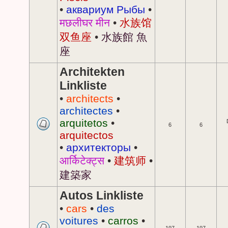
•
аквариум Рыбы
•
मछलीघर मीन
•
水族馆
双鱼座
•
水族館 魚
座
Architekten
Linkliste
•
architects
•
architectes
•
arquitetos
•
6
6
arquitectos
•
архитекторы
•
आर्किटेक्ट्स
•
建筑师
•
建築家
Autos Linkliste
•
cars
•
des
voitures
•
carros
•