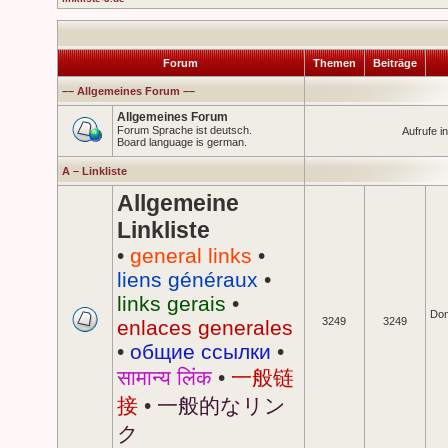
Forum
Themen
Beiträge
–– Allgemeines Forum ––
Allgemeines Forum
Forum Sprache ist deutsch.
Aufrufe 
Board language is german.
A – Linkliste
Allgemeine
Linkliste
•
general links
•
liens généraux
•
links gerais
•
Don
3249
3249
enlaces generales
•
общие ссылки
•
सामान्य लिंक
•
一般链
接
•
一般的なリン
ク