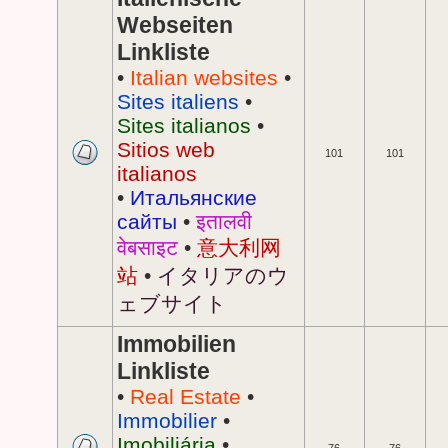
Webseiten
Linkliste
•
Italian websites
•
Sites italiens
•
Sites italianos
•
Sitios web
101
101
italianos
•
Итальянские
сайты
•
इतालवी
वेबसाइट
•
意大利网
站
•
イタリアのウ
ェブサイト
Immobilien
Linkliste
•
Real Estate
•
Immobilier
•
Imobiliária
•