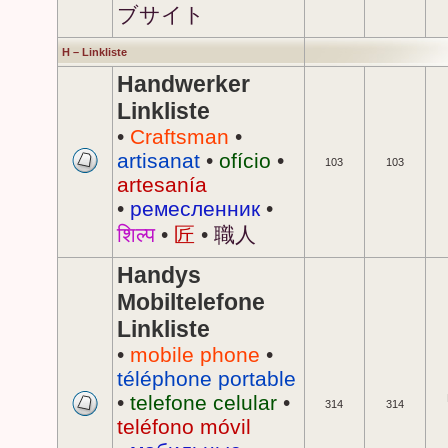
ブサイト
H – Linkliste
Handwerker
Linkliste
•
Craftsman
•
artisanat
•
ofício
•
103
103
artesanía
•
ремесленник
•
शिल्प
•
匠
•
職人
Handys
Mobiltelefone
Linkliste
•
mobile phone
•
téléphone portable
•
telefone celular
•
314
314
teléfono móvil