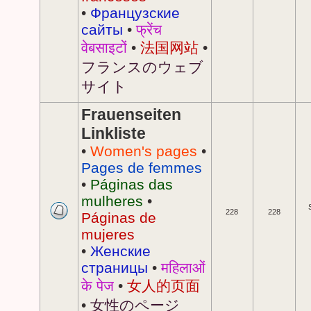
•
Французские
сайты
•
फ्रेंच
वेबसाइटों
•
法国网站
•
フランスのウェブ
サイト
Frauenseiten
Linkliste
•
Women's pages
•
Pages de femmes
•
Páginas das
mulheres
•
228
228
Páginas de
mujeres
•
Женские
страницы
•
महिलाओं
के पेज
•
女人的页面
•
女性のページ