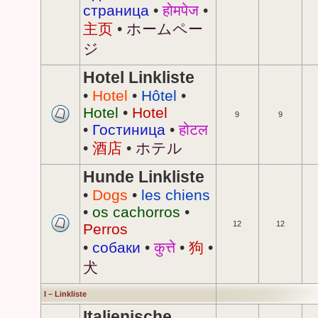
страница
•
होमपेज
•
主页
•
ホームペー
ジ
Hotel Linkliste
•
Hotel
•
Hôtel
•
Hotel
•
Hotel
9
9
•
Гостиница
•
होटल
•
酒店
•
ホテル
Hunde Linkliste
•
Dogs
•
les chiens
•
os cachorros
•
12
12
Perros
•
собаки
•
कुत्ते
•
狗
•
犬
I – Linkliste
Italienische