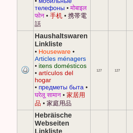
•
мобильные
телефоны
•
मोबाइल
फोन
•
手机
•
携帯電
話
Haushaltswaren
Linkliste
•
Houseware
•
Articles ménagers
•
itens domésticos
127
127
•
artículos del
hogar
•
предметы быта
•
घरेलू सामान
•
家居用
品
•
家庭用品
Hebräische
Webseiten
Linkliste