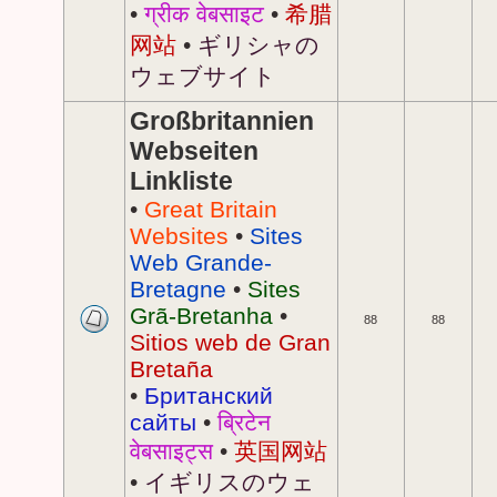
•
ग्रीक वेबसाइट
•
希腊
网站
•
ギリシャの
ウェブサイト
Großbritannien
Webseiten
Linkliste
•
Great Britain
Websites
•
Sites
Web Grande-
Bretagne
•
Sites
Grã-Bretanha
•
88
88
Sitios web de Gran
Bretaña
•
Британский
сайты
•
ब्रिटेन
वेबसाइट्स
•
英国网站
•
イギリスのウェ