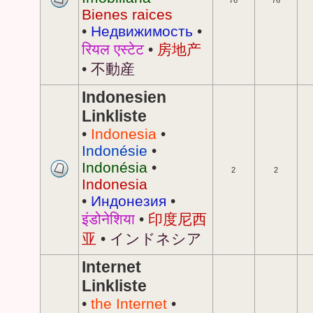
76
76
Bienes raices
•
Недвижимость
•
रियल एस्टेट
•
房地产
•
不動産
Indonesien
Linkliste
•
Indonesia
•
Indonésie
•
Indonésia
•
2
2
Indonesia
•
Индонезия
•
इंडोनेशिया
•
印度尼西
亚
•
インドネシア
Internet
Linkliste
•
the Internet
•