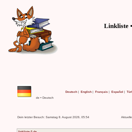
Linkliste 
Deutsch
|
English
|
Français
|
Español
|
Tür
de • Deutsch
Dein letzter Besuch: Samstag 8. August 2026, 05:54
Aktuell
linkliste-3.de