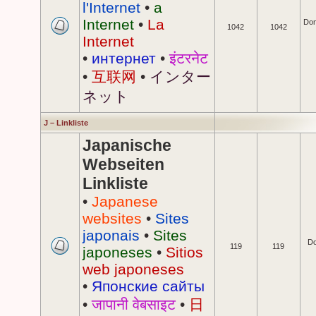
l'Internet
•
a
Internet
•
La
Don
1042
1042
Internet
•
интернет
•
इंटरनेट
•
互联网
•
インター
ネット
J – Linkliste
Japanische
Webseiten
Linkliste
•
Japanese
websites
•
Sites
japonais
•
Sites
Do
119
119
japoneses
•
Sitios
web japoneses
•
Японские сайты
•
जापानी वेबसाइट
•
日