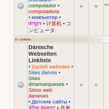
computador
•
Don
95
95
computadora
•
компьютер
•
कंप्यूटर
•
计算机
•
コ
ンピュータ
D – Linkliste
Dänische
Webseiten
Linkliste
•
Danish websites
•
Sites danois
•
Sites
dinamarqueses
•
52
52
Sitios web
daneses
•
Датские сайты
•
डेनिश वेबसाइट
•
丹麦