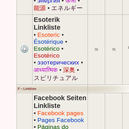
•
энергия
•
ऊर्जा
•
能源
•
エネルギー
Esoterik
Linkliste
•
Esoteric
•
Ésotérique
•
Esotérico
•
70
70
Esotérico
•
эзотерических
•
आध्यात्मिक
•
深奥
•
スピリチュアル
F – Linkliste
Facebook Seiten
Linkliste
•
Facebook pages
•
Pages Facebook
•
Páginas do