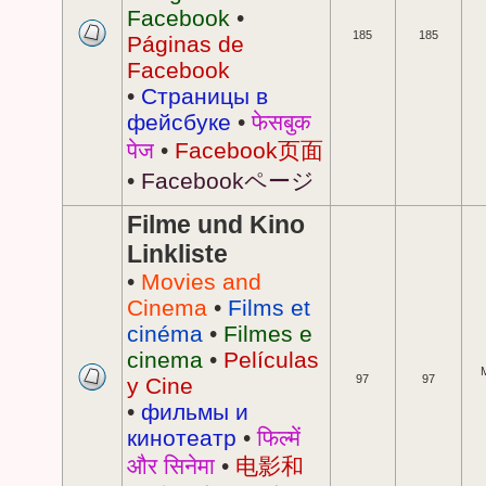
Facebook
•
185
185
Páginas de
Facebook
•
Страницы в
фейсбуке
•
फेसबुक
पेज
•
Facebook页面
•
Facebookページ
Filme und Kino
Linkliste
•
Movies and
Cinema
•
Films et
cinéma
•
Filmes e
cinema
•
Películas
97
97
y Cine
•
фильмы и
кинотеатр
•
फिल्में
और सिनेमा
•
电影和