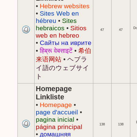
•
Hebrew websites
•
Sites Web en
hébreu
•
Sites
hebraicos
•
Sitios
Do
47
47
web en hebreo
•
Сайты на иврите
•
हिब्रू वेबसाइटें
•
希伯
来语网站
•
ヘブラ
イ語のウェブサイ
ト
Homepage
Linkliste
•
Homepage
•
page d'accueil
•
pagina inicial
•
138
138
página principal
•
домашняя