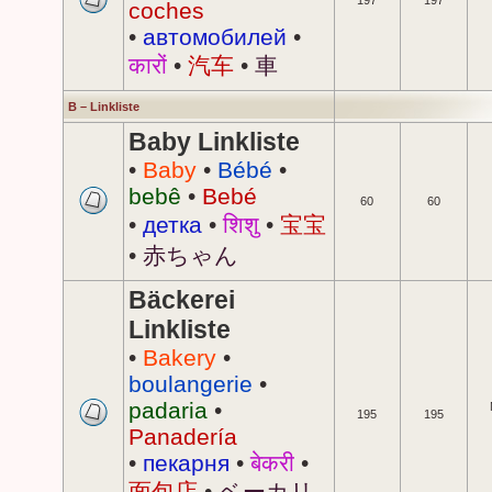
197
197
coches
•
автомобилей
•
कारों
•
汽车
•
車
B – Linkliste
Baby Linkliste
•
Baby
•
Bébé
•
bebê
•
Bebé
60
60
•
детка
•
शिशु
•
宝宝
•
赤ちゃん
Bäckerei
Linkliste
•
Bakery
•
boulangerie
•
padaria
•
195
195
Panadería
•
пекарня
•
बेकरी
•
面包店
•
ベーカリ