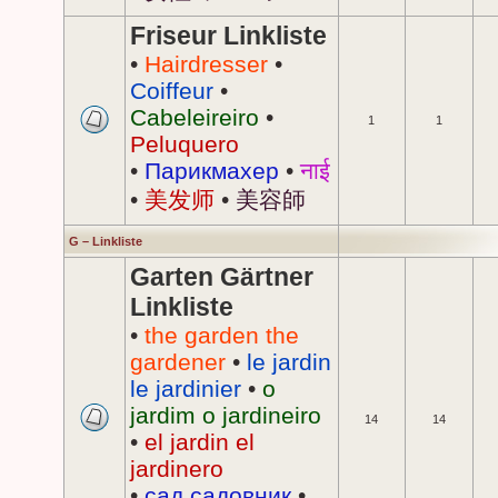
Friseur Linkliste
•
Hairdresser
•
Coiffeur
•
Cabeleireiro
•
1
1
Peluquero
•
Парикмахер
•
नाई
•
美发师
•
美容師
G – Linkliste
Garten Gärtner
Linkliste
•
the garden the
gardener
•
le jardin
le jardinier
•
o
jardim o jardineiro
14
14
•
el jardin el
jardinero
•
сад садовник
•