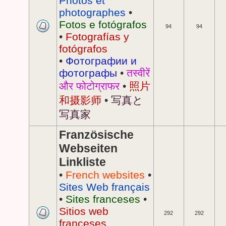
Photos et
photographes
•
Fotos e fotógrafos
94
94
•
Fotografías y
fotógrafos
•
Фотографии и
фотографы
•
तस्वीरें
और फोटोग्राफर
•
照片
和摄影师
•
写真と
写真家
Französische
Webseiten
Linkliste
•
French websites
•
Sites Web français
•
Sites franceses
•
Sitios web
292
292
franceses