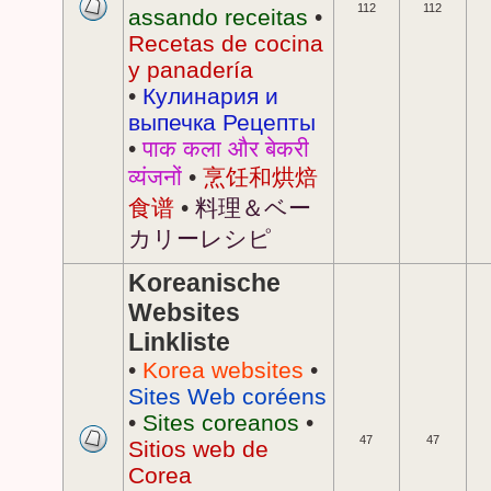
112
112
assando receitas
•
Recetas de cocina
y panadería
•
Кулинария и
выпечка Рецепты
•
पाक कला और बेकरी
व्यंजनों
•
烹饪和烘焙
食谱
•
料理＆ベー
カリーレシピ
Koreanische
Websites
Linkliste
•
Korea websites
•
Sites Web coréens
•
Sites coreanos
•
47
47
Sitios web de
Corea