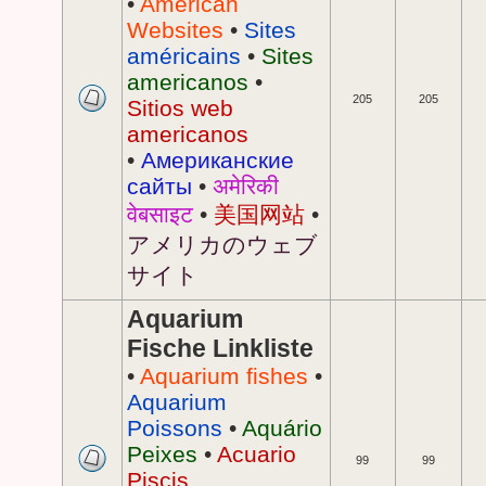
•
American
Websites
•
Sites
américains
•
Sites
americanos
•
205
205
Sitios web
americanos
•
Американские
сайты
•
अमेरिकी
वेबसाइट
•
美国网站
•
アメリカのウェブ
サイト
Aquarium
Fische Linkliste
•
Aquarium fishes
•
Aquarium
Poissons
•
Aquário
Peixes
•
Acuario
99
99
Piscis