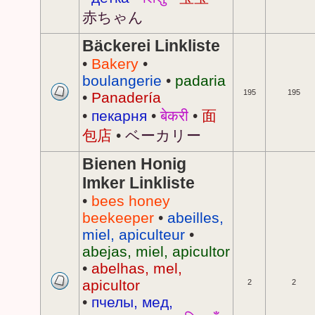
赤ちゃん
Bäckerei Linkliste
•
Bakery
•
boulangerie
•
padaria
195
195
•
Panadería
•
пекарня
•
बेकरी
•
面
包店
•
ベーカリー
Bienen Honig
Imker Linkliste
•
bees honey
beekeeper
•
abeilles,
miel, apiculteur
•
abejas, miel, apicultor
•
abelhas, mel,
apicultor
2
2
•
пчелы, мед,