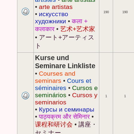
•
arte artistas
190
190
•
искусство
художники
•
कला +
कलाकार
•
艺术+艺术家
•
アート+アーティス
ト
Kurse und
Seminare Linkliste
•
Courses and
seminars
•
Cours et
séminaires
•
Cursos e
seminários
•
Cursos y
1
1
seminarios
•
Курсы и семинары
•
पाठ्यक्रम और सेमिनार
•
课程和研讨会
•
講座・
セミナー