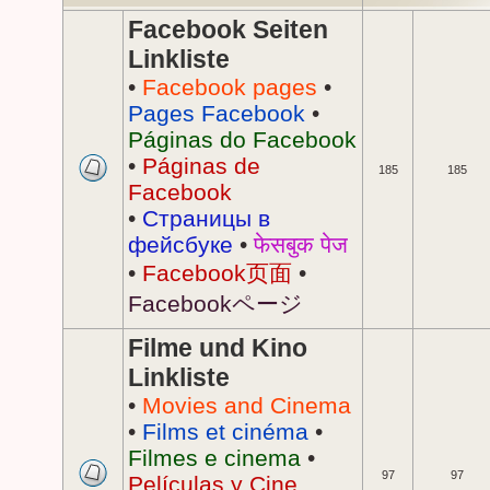
Facebook Seiten
Linkliste
•
Facebook pages
•
Pages Facebook
•
Páginas do Facebook
•
Páginas de
185
185
Facebook
•
Страницы в
фейсбуке
•
फेसबुक पेज
•
Facebook页面
•
Facebookページ
Filme und Kino
Linkliste
•
Movies and Cinema
•
Films et cinéma
•
Filmes e cinema
•
97
97
Películas y Cine