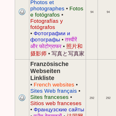
Photos et
photographes
•
Fotos
94
94
e fotógrafos
•
Fotografías y
fotógrafos
•
Фотографии и
фотографы
•
तस्वीरें
और फोटोग्राफर
•
照片和
摄影师
•
写真と写真家
Französische
Webseiten
Linkliste
•
French websites
•
Sites Web français
•
Sites franceses
•
292
292
Sitios web franceses
•
Французские сайты