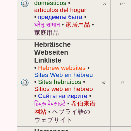
domésticos
•
127
127
artículos del hogar
•
предметы быта
•
घरेलू सामान
•
家居用品
•
家庭用品
Hebräische
Webseiten
Linkliste
•
Hebrew websites
•
Sites Web en hébreu
•
Sites hebraicos
•
47
47
Sitios web en hebreo
•
Сайты на иврите
•
हिब्रू वेबसाइटें
•
希伯来语
网站
•
ヘブライ語の
ウェブサイト