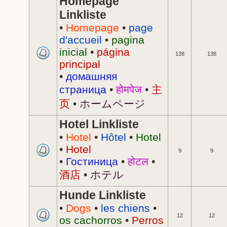
Homepage
Linkliste
•
Homepage
•
page
d'accueil
•
pagina
inicial
•
página
138
138
principal
•
домашняя
страница
•
होमपेज
•
主
页
•
ホームページ
Hotel Linkliste
•
Hotel
•
Hôtel
•
Hotel
•
Hotel
9
9
•
Гостиница
•
होटल
•
酒店
•
ホテル
Hunde Linkliste
•
Dogs
•
les chiens
•
12
12
os cachorros
•
Perros