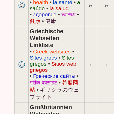
•
health
•
la santé
•
a
69
69
saúde
•
la salud
•
здоровье
•
स्वास्थ्य
•
健康
•
健康
Griechische
Webseiten
Linkliste
•
Greek websites
•
Sites grecs
•
Sites
gregos
•
Sitios web
4
4
griegos
•
Греческие сайты
•
ग्रीक वेबसाइट
•
希腊网
站
•
ギリシャのウェ
ブサイト
Großbritannien