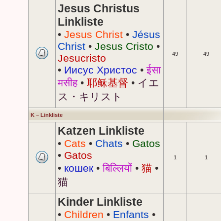
Jesus Christus
Linkliste
•
Jesus Christ
•
Jésus
Christ
•
Jesus Cristo
•
49
49
Jesucristo
•
Иисус Христос
•
ईसा
मसीह
•
耶稣基督
•
イエ
ス・キリスト
K – Linkliste
Katzen Linkliste
•
Cats
•
Chats
•
Gatos
•
Gatos
1
1
•
кошек
•
बिल्लियों
•
猫
•
猫
Kinder Linkliste
•
Children
•
Enfants
•