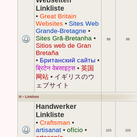
Webseiten
Linkliste
•
Great Britain
Websites
•
Sites Web
Grande-Bretagne
•
Sites Grã-Bretanha
•
88
88
Sitios web de Gran
Bretaña
•
Британский сайты
•
ब्रिटेन वेबसाइट्स
•
英国
网站
•
イギリスのウ
ェブサイト
H – Linkliste
Handwerker
Linkliste
•
Craftsman
•
artisanat
•
ofício
•
103
103