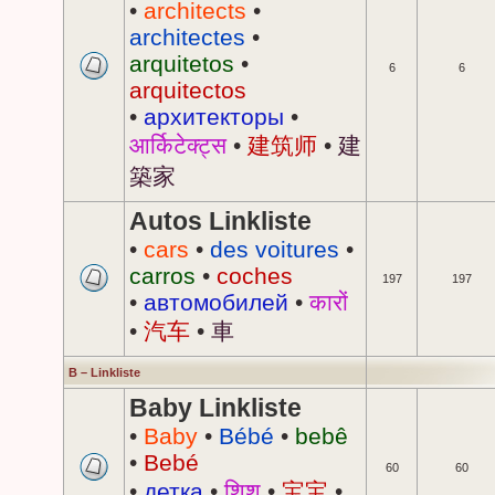
•
architects
•
architectes
•
arquitetos
•
6
6
arquitectos
•
архитекторы
•
आर्किटेक्ट्स
•
建筑师
•
建
築家
Autos Linkliste
•
cars
•
des voitures
•
carros
•
coches
197
197
•
автомобилей
•
कारों
•
汽车
•
車
B – Linkliste
Baby Linkliste
•
Baby
•
Bébé
•
bebê
•
Bebé
60
60
•
детка
•
शिशु
•
宝宝
•