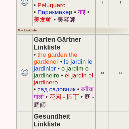
1
1
•
Peluquero
•
Парикмахер
•
नाई
•
美发师
•
美容師
G – Linkliste
Garten Gärtner
Linkliste
•
the garden the
gardener
•
le jardin le
jardinier
•
o jardim o
14
14
jardineiro
•
el jardin el
jardinero
•
сад садовник
•
बगीचा
माली
•
花园 - 园丁
•
庭 -
庭師
Gesundheit
Linkliste