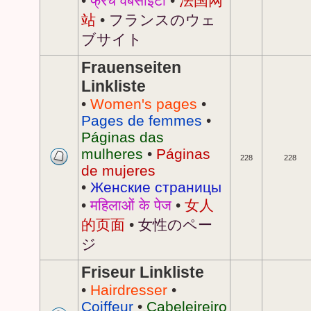
•
फ्रेंच वेबसाइटों
•
法国网
站
•
フランスのウェ
ブサイト
Frauenseiten
Linkliste
•
Women's pages
•
Pages de femmes
•
Páginas das
mulheres
•
Páginas
228
228
de mujeres
•
Женские страницы
•
महिलाओं के पेज
•
女人
的页面
•
女性のペー
ジ
Friseur Linkliste
•
Hairdresser
•
Coiffeur
•
Cabeleireiro