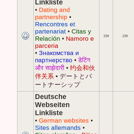
Linkliste
•
Dating and
partnership
•
Rencontres et
partenariat
•
Citas y
239
239
Relación
•
Namoro e
parceria
•
Знакомства и
партнерство
•
डेटिंग
और साझेदारी
•
约会和伙
伴关系
•
デートとパ
ートナーシップ
Deutsche
Webseiten
Linkliste
•
German websites
•
Sites allemands
•