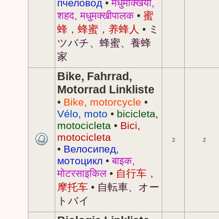
пчеловод
•
मधुमक्खियाँ,
शहद, मधुमक्खीपालक
•
蜜
蜂，蜂蜜，养蜂人
•
ミ
ツバチ、蜂蜜、養蜂
家
Bike, Fahrrad,
Motorrad Linkliste
•
Bike, motorcycle
•
Vélo, moto
•
bicicleta,
motocicleta
•
Bici,
motocicleta
2
2
•
Велосипед,
мотоцикл
•
बाइक,
मोटरसाइकिल
•
自行车，
摩托车
•
自転車、オー
トバイ