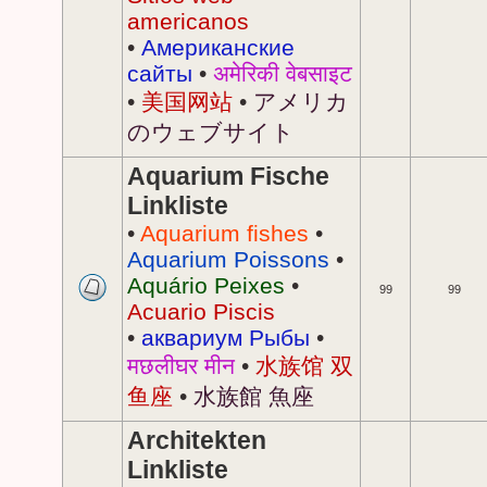
americanos
•
Американские
сайты
•
अमेरिकी वेबसाइट
•
美国网站
•
アメリカ
のウェブサイト
Aquarium Fische
Linkliste
•
Aquarium fishes
•
Aquarium Poissons
•
Aquário Peixes
•
99
99
Acuario Piscis
•
аквариум Рыбы
•
मछलीघर मीन
•
水族馆 双
鱼座
•
水族館 魚座
Architekten
Linkliste