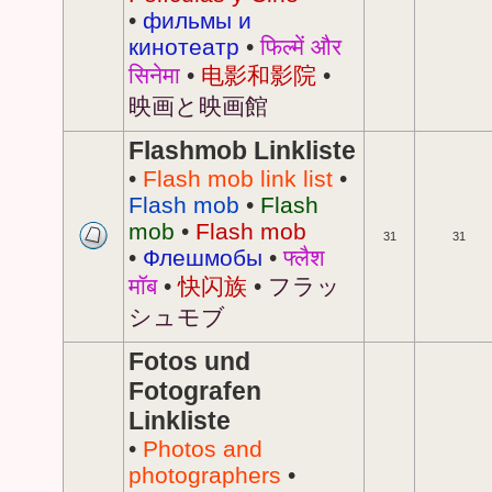
•
фильмы и
кинотеатр
•
फिल्में और
सिनेमा
•
电影和影院
•
映画と映画館
Flashmob Linkliste
•
Flash mob link list
•
Flash mob
•
Flash
mob
•
Flash mob
31
31
•
Флешмобы
•
फ्लैश
मॉब
•
快闪族
•
フラッ
シュモブ
Fotos und
Fotografen
Linkliste
•
Photos and
photographers
•