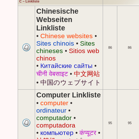
C – Linkliste
Chinesische
Webseiten
Linkliste
•
Chinese websites
•
Sites chinois
•
Sites
86
86
chineses
•
Sitios web
chinos
•
Китайские сайты
•
चीनी वेबसाइट
•
中文网站
•
中国のウェブサイト
Computer Linkliste
•
computer
•
ordinateur
•
computador
•
95
95
computadora
•
компьютер
•
कंप्यूटर
•