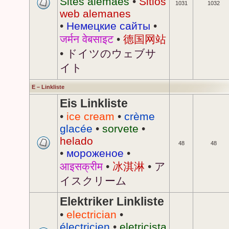
Sites alemães
•
Sitios
1031
1032
web alemanes
•
Немецкие сайты
•
जर्मन वेबसाइट
•
德国网站
•
ドイツのウェブサ
イト
E – Linkliste
Eis Linkliste
•
ice cream
•
crème
glacée
•
sorvete
•
helado
48
48
•
мороженое
•
आइसक्रीम
•
冰淇淋
•
ア
イスクリーム
Elektriker Linkliste
•
electrician
•
électricien
•
eletricista