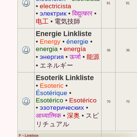
81
81
•
electricista
•
электрик
•
विद्युत्कार
•
电工
•
電気技師
Energie Linkliste
•
Energy
•
énergie
•
energia
•
energía
36
36
•
энергия
•
ऊर्जा
•
能源
•
エネルギー
Esoterik Linkliste
•
Esoteric
•
Ésotérique
•
Esotérico
•
Esotérico
70
70
•
эзотерических
•
आध्यात्मिक
•
深奥
•
スピ
リチュアル
F – Linkliste