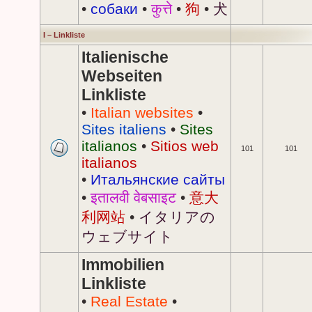
•
собаки
•
कुत्ते
•
狗
•
犬
I – Linkliste
Italienische
Webseiten
Linkliste
•
Italian websites
•
Sites italiens
•
Sites
italianos
•
Sitios web
101
101
italianos
•
Итальянские сайты
•
इतालवी वेबसाइट
•
意大
利网站
•
イタリアの
ウェブサイト
Immobilien
Linkliste
•
Real Estate
•