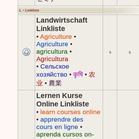
L – Linkliste
Landwirtschaft
Linkliste
•
Agriculture
•
Agriculture
•
agricultura
•
9
9
Agricultura
•
Сельское
хозяйство
•
कृषि
•
农
业
•
農業
Lernen Kurse
Online Linkliste
•
learn courses online
•
apprendre des
cours en ligne
•
aprenda cursos on-