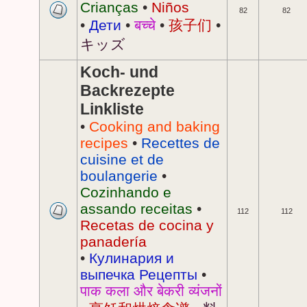
Crianças
•
Niños
82
82
•
Дети
•
बच्चे
•
孩子们
•
キッズ
Koch- und
Backrezepte
Linkliste
•
Cooking and baking
recipes
•
Recettes de
cuisine et de
boulangerie
•
Cozinhando e
assando receitas
•
112
112
Recetas de cocina y
panadería
•
Кулинария и
выпечка Рецепты
•
पाक कला और बेकरी व्यंजनों