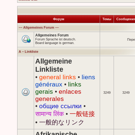
Форум
Темы
Сообщени
–– Allgemeines Forum ––
Allgemeines Forum
Forum Sprache ist deutsch.
Пере
Board language is german.
A – Linkliste
Allgemeine
Linkliste
•
general links
•
liens
généraux
•
links
gerais
•
enlaces
3249
3249
generales
•
общие ссылки
•
सामान्य लिंक
•
一般链接
•
一般的なリンク
Afrikanische