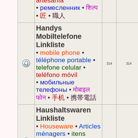
artesanía
•
ремесленник
•
शिल्प
•
匠
•
職人
Handys
Mobiltelefone
Linkliste
•
mobile phone
•
téléphone portable
•
314
314
telefone celular
•
teléfono móvil
•
мобильные
телефоны
•
मोबाइल
फोन
•
手机
•
携帯電話
Haushaltswaren
Linkliste
•
Houseware
•
Articles
ménagers
•
itens