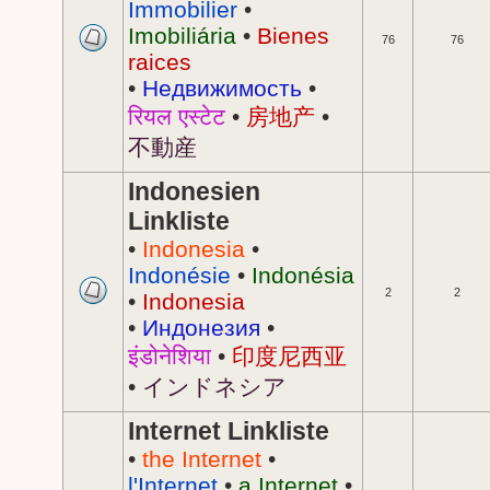
Immobilier
•
Imobiliária
•
Bienes
76
76
raices
•
Недвижимость
•
रियल एस्टेट
•
房地产
•
不動産
Indonesien
Linkliste
•
Indonesia
•
Indonésie
•
Indonésia
2
2
•
Indonesia
•
Индонезия
•
इंडोनेशिया
•
印度尼西亚
•
インドネシア
Internet Linkliste
•
the Internet
•
l'Internet
•
a Internet
•