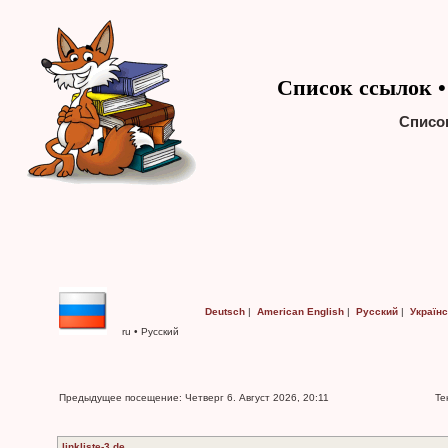
Список ссылок •
Списо
Deutsch
|
American English
|
Русский
|
Україн
ru • Русский
Предыдущее посещение: Четверг 6. Август 2026, 20:11
Те
linkliste-3.de