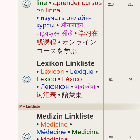
line
•
aprender cursos
213
213
en linea
•
изучать онлайн-
курсы
•
ऑनलाइन
पाठ्यक्रम सीखें
•
学习在
线课程
•
オンライン
コースを学ぶ
Lexikon Linkliste
•
Lexicon
•
Lexique
•
Léxico
•
Léxico
93
93
•
Лексикон
•
शब्दकोश
•
词汇表
•
語彙集
M – Linkliste
Medizin Linkliste
•
Medicine
•
Médecine
•
Medicina
80
80
•
Medicina