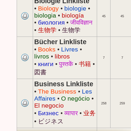
Biologie Linkliste
•
Biology
•
biologie
•
biologia
•
biología
45
45
•
биология
•
जीवविज्ञान
•
生物学
•
生物学
Bücher Linkliste
•
Books
•
Livres
•
livros
•
libros
7
7
•
книги
•
पुस्तकें
•
书籍
•
図書
Business Linkliste
•
The Business
•
Les
Affaires
•
O negócio
•
258
259
El negocio
•
Бизнес
•
व्यापार
•
业务
•
ビジネス