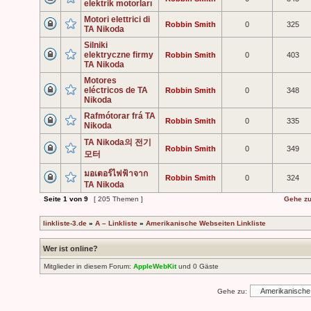
elektrik motorları
Motori elettrici di
Robbin Smith
0
325
TA Nikoda
Silniki
elektryczne firmy
Robbin Smith
0
403
TA Nikoda
Motores
eléctricos de TA
Robbin Smith
0
348
Nikoda
Rafmótorar frá TA
Robbin Smith
0
335
Nikoda
TA Nikoda의 전기
Robbin Smith
0
349
모터
มอเตอร์ไฟฟ้าจาก
Robbin Smith
0
324
TA Nikoda
Seite
1
von
9
[ 205 Themen ]
Gehe zu
linkliste-3.de
»
A – Linkliste
»
Amerikanische Webseiten Linkliste
Wer ist online?
Mitglieder in diesem Forum:
AppleWebKit
und 0 Gäste
Gehe zu: