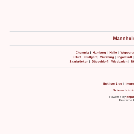
Mannheim
Chemnitz
|
Hamburg
|
Halle
|
Wupperta
Erfurt
|
Stuttgart
|
Würzburg
|
Ingolstadt
Saarbrücken
|
Düsseldorf
|
Wiesbaden
|
N
linkliste-3.de
|
Impr
Datenschutzric
Powered by
php
Deutsche 