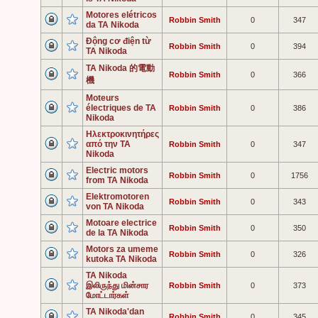
Motores elétricos
Robbin Smith
0
347
da TA Nikoda
Động cơ điện từ
Robbin Smith
0
394
TA Nikoda
TA Nikoda 的電動
Robbin Smith
0
366
機
Moteurs
électriques de TA
Robbin Smith
0
386
Nikoda
Ηλεκτροκινητήρες
από την TA
Robbin Smith
0
347
Nikoda
Electric motors
Robbin Smith
0
1756
from TA Nikoda
Elektromotoren
Robbin Smith
0
343
von TA Nikoda
Motoare electrice
Robbin Smith
0
350
de la TA Nikoda
Motors za umeme
Robbin Smith
0
326
kutoka TA Nikoda
TA Nikoda
இலிருந்து மின்சார
Robbin Smith
0
373
மோட்டார்கள்
TA Nikoda'dan
Robbin Smith
0
345