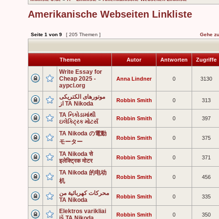
Amerikanische Webseiten Linkliste
Seite
1
von
9
[ 205 Themen ]
Gehe zu
Themen
Autor
Antworten
Zugriffe
Write Essay for
Cheap 2025 -
Anna Lindner
0
3130
aypcl.org
موتورهای الکتریکی
Robbin Smith
0
313
از TA Nikoda
TA નિકોડામાંથી
Robbin Smith
0
397
ઇલેક્ટ્રિક મોટર્સ
TA Nikoda の電動
Robbin Smith
0
375
モーター
TA Nikoda से
Robbin Smith
0
371
इलेक्ट्रिक मोटर
TA Nikoda 的电动
Robbin Smith
0
456
机
محركات كهربائية من
Robbin Smith
0
335
TA Nikoda
Elektros varikliai
Robbin Smith
0
350
iš TA Nikoda