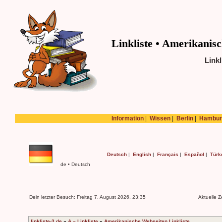
Linkliste • Amerikanisc
Linkl
Information
|
Wissen
|
Berlin
|
Hambur
Deutsch
|
English
|
Français
|
Español
|
Türk
de • Deutsch
Dein letzter Besuch: Freitag 7. August 2026, 23:35
Aktuelle Z
linkliste-3.de
»
A – Linkliste
»
Amerikanische Webseiten Linkliste