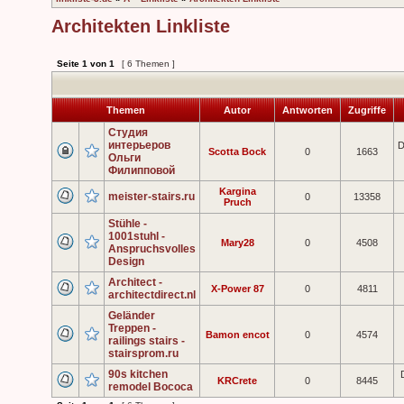
Architekten Linkliste
Seite
1
von
1
[ 6 Themen ]
Themen
Autor
Antworten
Zugriffe
Студия
интерьеров
D
Scotta Bock
0
1663
Ольги
Филипповой
Kargina
meister-stairs.ru
0
13358
Pruch
Stühle -
1001stuhl -
Mary28
0
4508
Anspruchsvolles
Design
Architect -
X-Power 87
0
4811
architectdirect.nl
Geländer
Treppen -
Bamon encot
0
4574
railings stairs -
stairsprom.ru
90s kitchen
KRCrete
0
8445
remodel Bococa