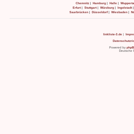
Chemnitz
|
Hamburg
|
Halle
|
Wupperta
Erfurt
|
Stuttgart
|
Würzburg
|
Ingolstadt
Saarbrücken
|
Düsseldorf
|
Wiesbaden
|
N
linkliste-3.de
|
Impr
Datenschutzric
Powered by
php
Deutsche 