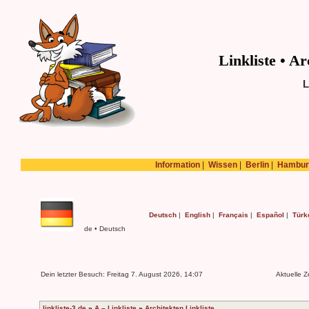
Linkliste • Ar
L
Information
|
Wissen
|
Berlin
|
Hambur
Deutsch
|
English
|
Français
|
Español
|
Türk
de • Deutsch
Dein letzter Besuch: Freitag 7. August 2026, 14:07
Aktuelle Z
linkliste-3.de
»
A – Linkliste
»
Architekten Linkliste