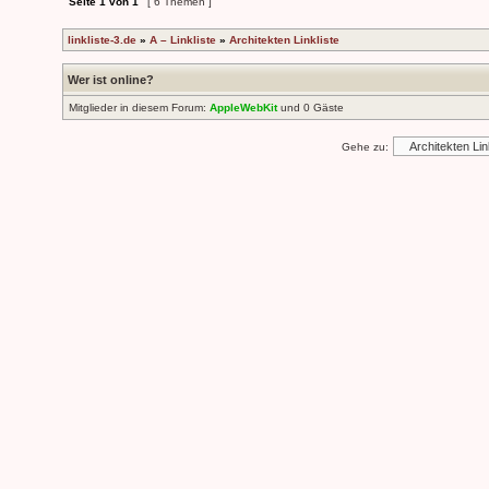
Seite
1
von
1
[ 6 Themen ]
linkliste-3.de
»
A – Linkliste
»
Architekten Linkliste
Wer ist online?
Mitglieder in diesem Forum:
AppleWebKit
und 0 Gäste
Gehe zu: