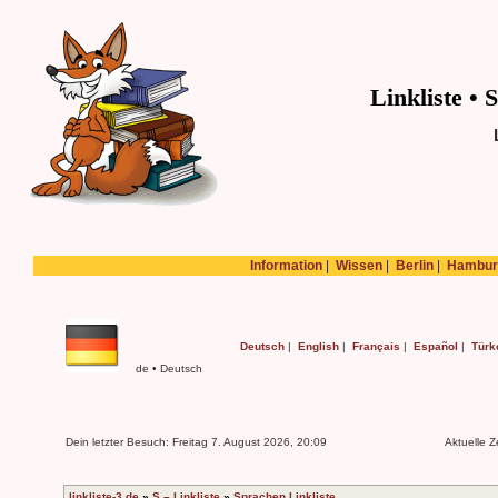
Linkliste • 
Information
|
Wissen
|
Berlin
|
Hambur
Deutsch
|
English
|
Français
|
Español
|
Türk
de • Deutsch
Dein letzter Besuch: Freitag 7. August 2026, 20:09
Aktuelle Z
linkliste-3.de
»
S – Linkliste
»
Sprachen Linkliste