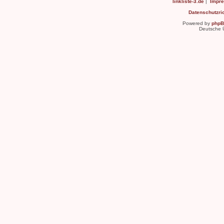
linkliste-3.de
|
Impr
Datenschutzric
Powered by
php
Deutsche 