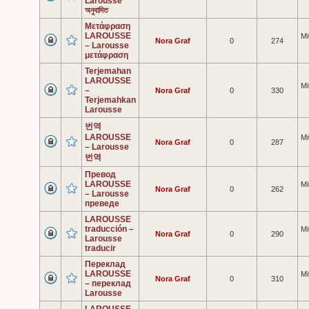
Larousse
অনুবাদিত
Μετάφραση
LAROUSSE
Mi
Nora Graf
0
274
– Larousse
μετάφραση
Terjemahan
LAROUSSE
Mi
–
Nora Graf
0
330
Terjemahkan
Larousse
번역
LAROUSSE
Mi
Nora Graf
0
287
– Larousse
번역
Превод
LAROUSSE
Mi
Nora Graf
0
262
– Larousse
преведе
LAROUSSE
traducción –
Mi
Nora Graf
0
290
Larousse
traducir
Переклад
LAROUSSE
Mi
Nora Graf
0
310
– переклад
Larousse