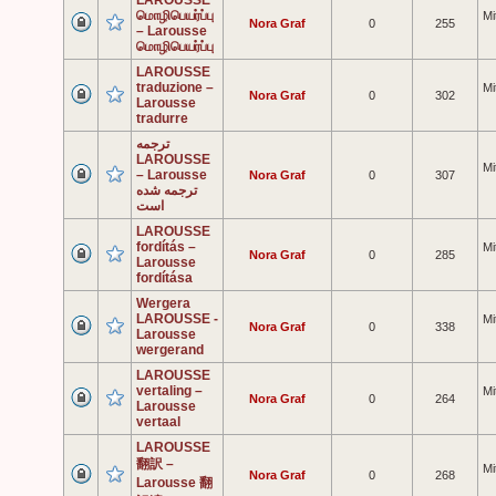
LAROUSSE
மொழிபெயர்ப்பு
Mi
Nora Graf
0
255
– Larousse
மொழிபெயர்ப்பு
LAROUSSE
traduzione –
Mi
Nora Graf
0
302
Larousse
tradurre
ترجمه
LAROUSSE
Mi
– Larousse
Nora Graf
0
307
ترجمه شده
است
LAROUSSE
fordítás –
Mi
Nora Graf
0
285
Larousse
fordítása
Wergera
LAROUSSE -
Mi
Nora Graf
0
338
Larousse
wergerand
LAROUSSE
vertaling –
Mi
Nora Graf
0
264
Larousse
vertaal
LAROUSSE
翻訳 –
Mi
Nora Graf
0
268
Larousse 翻