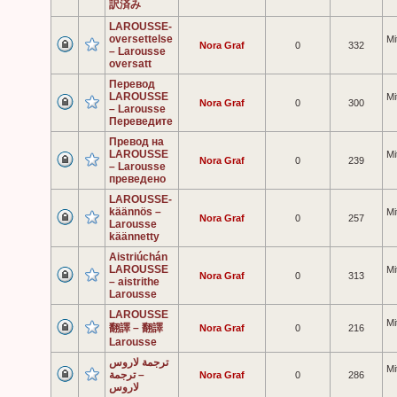
訳済み
LAROUSSE-
oversettelse
Mi
Nora Graf
0
332
– Larousse
oversatt
Перевод
LAROUSSE
Mi
Nora Graf
0
300
– Larousse
Переведите
Превод на
LAROUSSE
Mi
Nora Graf
0
239
– Larousse
преведено
LAROUSSE-
käännös –
Mi
Nora Graf
0
257
Larousse
käännetty
Aistriúchán
LAROUSSE
Mi
Nora Graf
0
313
– aistrithe
Larousse
LAROUSSE
Mi
翻譯 – 翻譯
Nora Graf
0
216
Larousse
ترجمة لاروس
Mi
– ترجمة
Nora Graf
0
286
لاروس