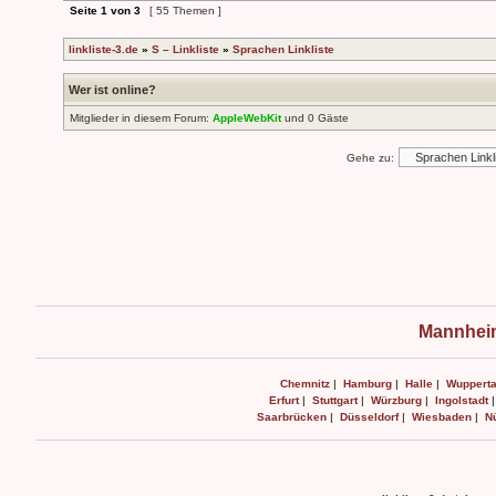
Seite
1
von
3
[ 55 Themen ]
linkliste-3.de
»
S – Linkliste
»
Sprachen Linkliste
Wer ist online?
Mitglieder in diesem Forum:
AppleWebKit
und 0 Gäste
Gehe zu:
Mannheim
Chemnitz
|
Hamburg
|
Halle
|
Wupperta
Erfurt
|
Stuttgart
|
Würzburg
|
Ingolstadt
Saarbrücken
|
Düsseldorf
|
Wiesbaden
|
N