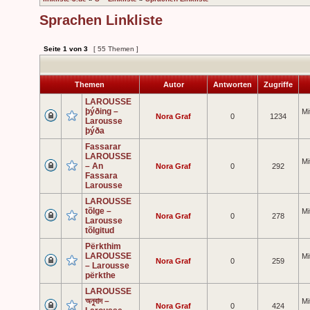
Sprachen Linkliste
Seite
1
von
3
[ 55 Themen ]
Themen
Autor
Antworten
Zugriffe
LAROUSSE
þýðing –
Mi
Nora Graf
0
1234
Larousse
þýða
Fassarar
LAROUSSE
Mi
– An
Nora Graf
0
292
Fassara
Larousse
LAROUSSE
tõlge –
Mi
Nora Graf
0
278
Larousse
tõlgitud
Përkthim
LAROUSSE
Mi
Nora Graf
0
259
– Larousse
përkthe
LAROUSSE
অনুবাদ –
Mi
Nora Graf
0
424