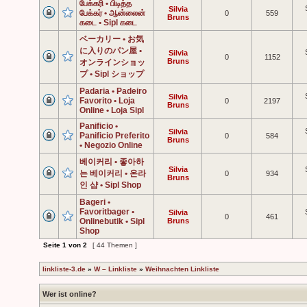
பேக்கரி • பிடித்த
Silvia
பேக்கர் • ஆன்லைன்
0
559
Bruns
கடை • Sipl கடை
ベーカリー • お気
に入りのパン屋 •
Silvia
0
1152
Bruns
オンラインショッ
プ • Sipl ショップ
Padaria • Padeiro
Silvia
Favorito • Loja
0
2197
Bruns
Online • Loja Sipl
Panificio •
Silvia
Panificio Preferito
0
584
Bruns
• Negozio Online
베이커리 • 좋아하
Silvia
는 베이커리 • 온라
0
934
Bruns
인 샵 • Sipl Shop
Bageri •
Favoritbager •
Silvia
0
461
Onlinebutik • Sipl
Bruns
Shop
Seite
1
von
2
[ 44 Themen ]
linkliste-3.de
»
W – Linkliste
»
Weihnachten Linkliste
Wer ist online?