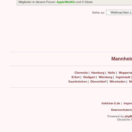
Mitglieder in diesem Forum:
AppleWebKit
und 0 Gäste
Gehe zu:
Mannheim
Chemnitz
|
Hamburg
|
Halle
|
Wupperta
Erfurt
|
Stuttgart
|
Würzburg
|
Ingolstadt
Saarbrücken
|
Düsseldorf
|
Wiesbaden
|
N
linkliste-3.de
|
Impr
Datenschutzric
Powered by
php
Deutsche 