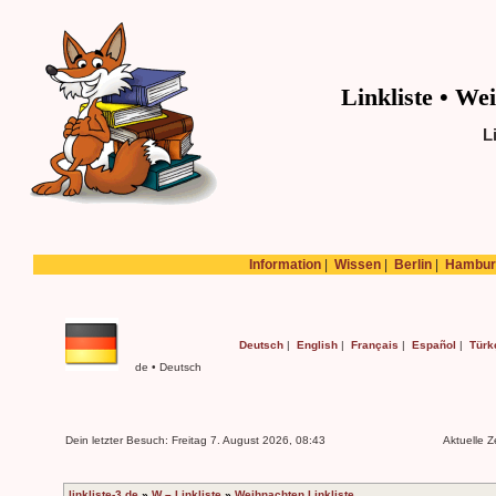
Linkliste • We
L
Information
|
Wissen
|
Berlin
|
Hambur
Deutsch
|
English
|
Français
|
Español
|
Türk
de • Deutsch
Dein letzter Besuch: Freitag 7. August 2026, 08:43
Aktuelle Z
linkliste-3.de
»
W – Linkliste
»
Weihnachten Linkliste