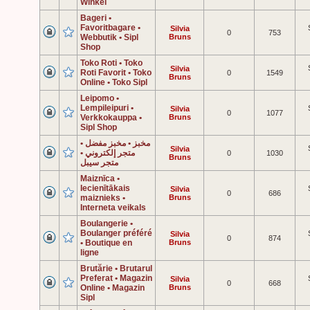
Winkel
Bageri •
Favoritbagare •
Silvia
0
753
Webbutik • Sipl
Bruns
Shop
Toko Roti • Toko
Silvia
Roti Favorit • Toko
0
1549
Bruns
Online • Toko Sipl
Leipomo •
Lempileipuri •
Silvia
0
1077
Verkkokauppa •
Bruns
Sipl Shop
مخبز • مخبز مفضل •
Silvia
متجر إلكتروني •
0
1030
Bruns
متجر سيبل
Maiznīca •
Iecienītākais
Silvia
0
686
maiznieks •
Bruns
Interneta veikals
Boulangerie •
Boulanger préféré
Silvia
0
874
• Boutique en
Bruns
ligne
Brutărie • Brutarul
Preferat • Magazin
Silvia
0
668
Online • Magazin
Bruns
Sipl