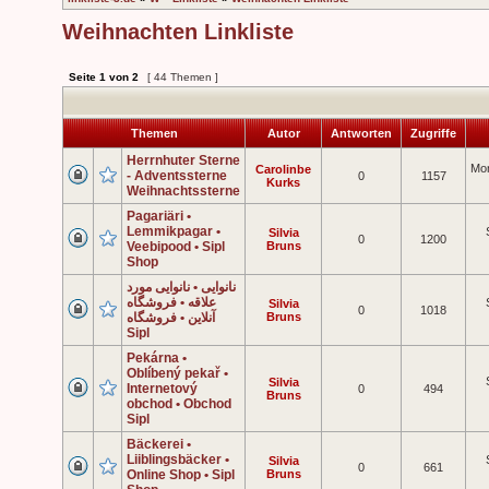
Weihnachten Linkliste
Seite
1
von
2
[ 44 Themen ]
Themen
Autor
Antworten
Zugriffe
Herrnhuter Sterne
Mon
Carolinbe
- Adventssterne
0
1157
Kurks
Weihnachtssterne
Pagariäri •
Lemmikpagar •
Silvia
0
1200
Veebipood • Sipl
Bruns
Shop
نانوایی • نانوایی مورد
علاقه • فروشگاه
Silvia
0
1018
آنلاین • فروشگاه
Bruns
Sipl
Pekárna •
Oblíbený pekař •
Silvia
Internetový
0
494
Bruns
obchod • Obchod
Sipl
Bäckerei •
Liiblingsbäcker •
Silvia
0
661
Online Shop • Sipl
Bruns