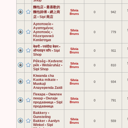
Shop
麵包店 • 最喜歡的
Silvia
麵包師傅 • 網上商
0
942
Bruns
店 • Sipl 商店
Αρτοποιείο •
Αγαπημένος
Silvia
Αρτοποιός •
0
779
Bruns
Ηλεκτρονικό
Κατάστημα
बेकरी • पसंदीदा बेकर •
Silvia
ऑनलाइन शॉप • Sipl
0
911
Bruns
Shop
Pékség • Kedvenc
Silvia
pék • Webáruház •
0
810
Bruns
Sipl Shop
Kiwanda cha
Kuoka mikate •
Silvia
0
934
Muokaji
Bruns
Anayependa Zaidi
Пекара • Омилен
пекар • Онлајн
Silvia
0
791
продавница • Sipl
Bruns
продавница
Bakkery •
Gunsteling
Silvia
Bakker • Aanlyn
0
559
Bruns
Winkel • Sipl