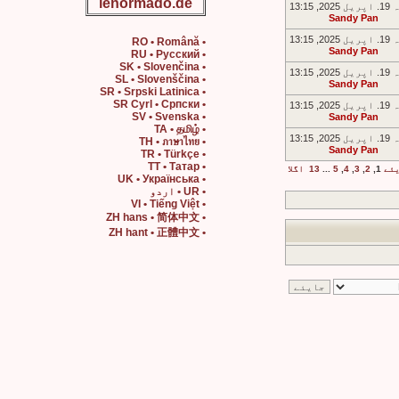
lenormado.de
2, 13:15
Sandy Pan
2, 13:15
• RO • Română
Sandy Pan
• RU • Русский
• SK • Slovenčina
2, 13:15
• SL • Slovenščina
Sandy Pan
• SR • Srpski Latinica
• SR Cyrl • Српски
2, 13:15
• SV • Svenska
Sandy Pan
• TA • தமிழ்
2, 13:15
• TH • ภาษาไทย
Sandy Pan
• TR • Türkçe
• TT • Татар
یئے
1
,
2
,
3
,
4
,
5
...
13
اگلا
• UK • Українська
• UR • اردو
• VI • Tiếng Việt
• ZH hans • 简体中文
• ZH hant • 正體中文