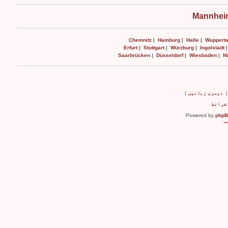
Mannheim
Chemnitz
|
Hamburg
|
Halle
|
Wupperta
Erfurt
|
Stuttgart
|
Würzburg
|
Ingolstadt
Saarbrücken
|
Düsseldorf
|
Wiesbaden
|
N
دوسری زبانیں
|
شرائط
Powered by
php
ب