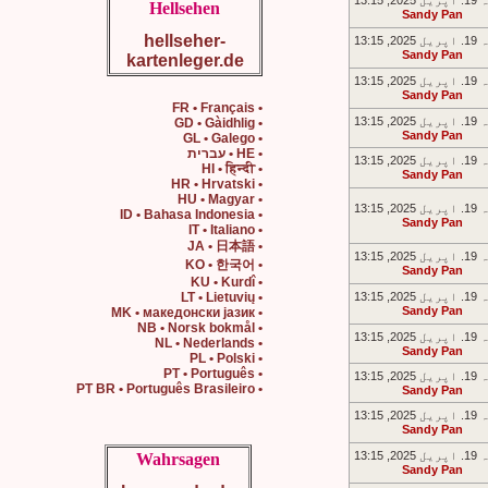
2, 13:15
Hellsehen
Sandy Pan
hellseher-
2, 13:15
Sandy Pan
kartenleger.de
2, 13:15
Sandy Pan
• FR • Français
2, 13:15
• GD • Gàidhlig
Sandy Pan
• GL • Galego
• HE • עברית
2, 13:15
• HI • हिन्दी
Sandy Pan
• HR • Hrvatski
• HU • Magyar
2, 13:15
• ID • Bahasa Indonesia
Sandy Pan
• IT • Italiano
• JA • 日本語
2, 13:15
• KO • 한국어
Sandy Pan
• KU • Kurdî
2, 13:15
• LT • Lietuvių
Sandy Pan
• MK • македонски јазик
• NB • Norsk bokmål
2, 13:15
• NL • Nederlands
Sandy Pan
• PL • Polski
• PT • Português
2, 13:15
• PT BR • Português Brasileiro
Sandy Pan
2, 13:15
Sandy Pan
2, 13:15
Wahrsagen
Sandy Pan