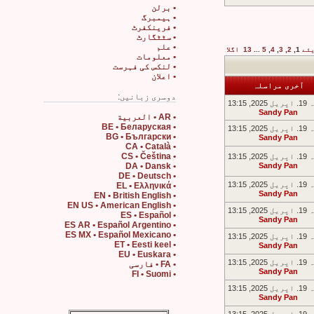
• برلن
• ہیمبرگ
• فرینکفرٹ
• سٹٹگارٹ
• علم
یئے
1
,
2
,
3
,
4
,
5
...
13
اگلا
• معلومات
• لنکس کی فہرست
• اعلان
آخری مراسلہ
دوسری زبانیں:
2, 13:15
Sandy Pan
• AR • العربية
• BE • Беларуская
2, 13:15
• BG • Български
Sandy Pan
• CA • Català
• CS • Čeština
2, 13:15
• DA • Dansk
Sandy Pan
• DE • Deutsch
2, 13:15
• EL • Ελληνικά
Sandy Pan
• EN • British English
• EN US • American English
2, 13:15
• ES • Español
Sandy Pan
• ES AR • Español Argentino
• ES MX • Español Mexicano
2, 13:15
• ET • Eesti keel
Sandy Pan
• EU • Euskara
2, 13:15
• FA • فارسی
Sandy Pan
• FI • Suomi
2, 13:15
Sandy Pan