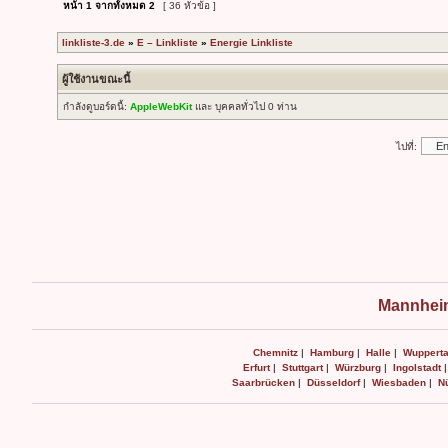
หน้า
1
จากทั้งหมด
2
[ 36 หัวข้อ ]
linkliste-3.de
»
E – Linkliste
»
Energie Linkliste
ผู้ใช้งานขณะนี้
กำลังดูบอร์ดนี้:
AppleWebKit
และ บุคคลทั่วไป 0 ท่าน
ไปที่:
Mannheim
Chemnitz
|
Hamburg
|
Halle
|
Wupperta
Erfurt
|
Stuttgart
|
Würzburg
|
Ingolstadt
Saarbrücken
|
Düsseldorf
|
Wiesbaden
|
N