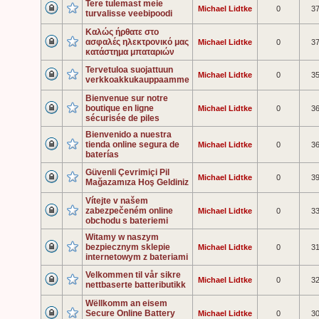
Tere tulemast meie
Michael Lidtke
0
3
turvalisse veebipoodi
Καλώς ήρθατε στο
ασφαλές ηλεκτρονικό μας
Michael Lidtke
0
3
κατάστημα μπαταριών
Tervetuloa suojattuun
Michael Lidtke
0
3
verkkoakkukauppaamme
Bienvenue sur notre
boutique en ligne
Michael Lidtke
0
3
sécurisée de piles
Bienvenido a nuestra
tienda online segura de
Michael Lidtke
0
3
baterías
Güvenli Çevrimiçi Pil
Michael Lidtke
0
3
Mağazamıza Hoş Geldiniz
Vítejte v našem
zabezpečeném online
Michael Lidtke
0
3
obchodu s bateriemi
Witamy w naszym
bezpiecznym sklepie
Michael Lidtke
0
3
internetowym z bateriami
Velkommen til vår sikre
Michael Lidtke
0
3
nettbaserte batteributikk
Wëllkomm an eisem
Secure Online Battery
Michael Lidtke
0
3