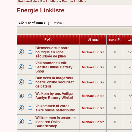
linkliste-3.de
»
E – Linkliste
»
Energie Linkliste
Energie Linkliste
หน้า
1
จากทั้งหมด
2
[ 36 หัวข้อ ]
หัวข้อ
เจ้าของ
ตอบกลับ
แส
Bienvenue sur notre
boutique en ligne
Michael Lidtke
0
12
sécurisée de piles
Välkommen till vår
Secure Online Battery
Michael Lidtke
0
2
Shop
Bun venit la magazinul
nostru online securizat
Michael Lidtke
0
3
de baterii
Welkom by ons Veilige
Michael Lidtke
0
3
Aanlyn Battery Winkel
Velkommen til vores
Michael Lidtke
0
3
sikre online batteributik
Willkommen in unserem
sicheren Online-
Michael Lidtke
0
3
Batterieshop