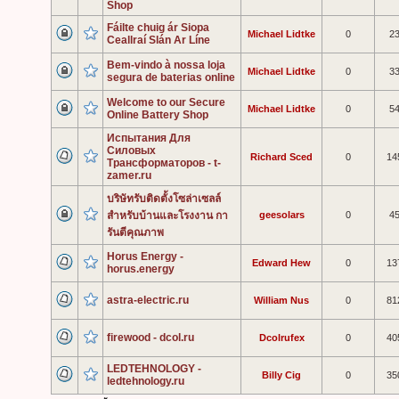
Shop
Fáilte chuig ár Siopa
Michael Lidtke
0
2
Ceallraí Slán Ar Líne
Bem-vindo à nossa loja
Michael Lidtke
0
3
segura de baterias online
Welcome to our Secure
Michael Lidtke
0
5
Online Battery Shop
Испытания Для
Силовых
Richard Sced
0
14
Трансформаторов - t-
zamer.ru
บริษัทรับติดตั้งโซล่าเซลล์
สำหรับบ้านและโรงงาน กา
geesolars
0
4
รันตีคุณภาพ
Horus Energy -
Edward Hew
0
13
horus.energy
astra-electric.ru
William Nus
0
81
firewood - dcol.ru
Dcolrufex
0
40
LEDTEHNOLOGY -
Billy Cig
0
35
ledtehnology.ru