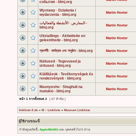
события - blmj.org
Wystawy · Działania i
Martin Hoxter
wydarzenia - blmj.org
المعارض · الأنشطة والفعاليات -
Martin Hoxter
blmj.org
Uitstallings · Aktiwiteite en
Martin Hoxter
geleenthede - blmj.org
প্রদর্শনী · কার্যক্রম এবং অনুষ্ঠান - blmj.org
Martin Hoxter
Näitused · Tegevused ja
Martin Hoxter
üritused - blmj.org
Kiállítások · Tevékenységek és
Martin Hoxter
rendezvények - blmj.org
Maonyesho · Shughuli na
Martin Hoxter
matukio - blmj.org
หน้า
1
จากทั้งหมด
2
[ 47 หัวข้อ ]
linkliste-3.de
»
M – Linkliste
»
Museum Linkliste
ผู้ใช้งานขณะนี้
กำลังดูบอร์ดนี้:
AppleWebKit
และ บุคคลทั่วไป 0 ท่าน