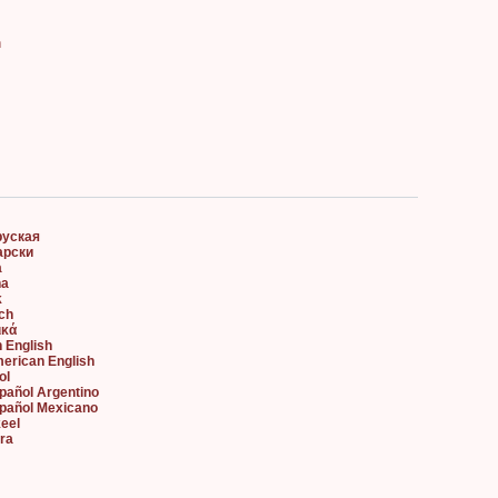
ต
руская
арски
à
na
k
sch
ικά
h English
merican English
ol
spañol Argentino
spañol Mexicano
keel
ara