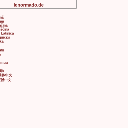
lenormado.de
ână
кий
nčina
nščina
i Latinica
Српски
ska
ไทย
e
нська
iệt
• 简体中文
• 正體中文