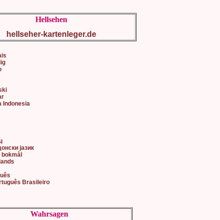
Hellsehen
hellseher-kartenleger.de
ais
lig
o
ski
ar
a Indonesia
어
ų
донски јазик
k bokmål
lands
guês
rtuguês Brasileiro
Wahrsagen