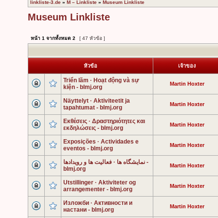
linkliste-3.de
»
M – Linkliste
»
Museum Linkliste
Museum Linkliste
หน้า
1
จากทั้งหมด
2
[ 47 หัวข้อ ]
หัวข้อ
เจ้าของ
Triển lãm · Hoạt động và sự
Martin Hoxter
kiện - blmj.org
Näyttelyt · Aktiviteetit ja
Martin Hoxter
tapahtumat - blmj.org
Εκθέσεις · Δραστηριότητες και
Martin Hoxter
εκδηλώσεις - blmj.org
Exposições · Actividades e
Martin Hoxter
eventos - blmj.org
نمایشگاه ها · فعالیت ها و رویدادها -
Martin Hoxter
blmj.org
Utstillinger · Aktiviteter og
Martin Hoxter
arrangementer - blmj.org
Изложби · Активности и
Martin Hoxter
настани - blmj.org