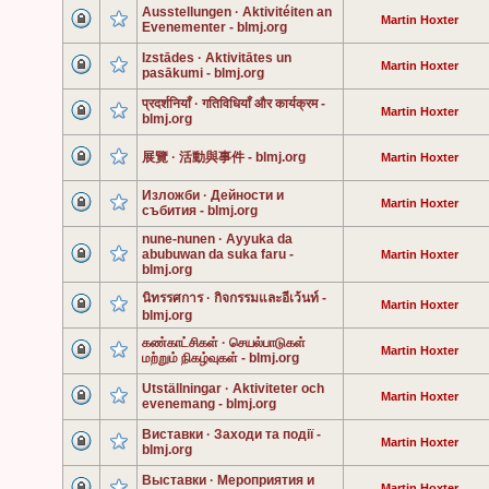
Ausstellungen · Aktivitéiten an
Martin Hoxter
Evenementer - blmj.org
Izstādes · Aktivitātes un
Martin Hoxter
pasākumi - blmj.org
प्रदर्शनियाँ · गतिविधियाँ और कार्यक्रम -
Martin Hoxter
blmj.org
展覽 · 活動與事件 - blmj.org
Martin Hoxter
Изложби · Дейности и
Martin Hoxter
събития - blmj.org
nune-nunen · Ayyuka da
abubuwan da suka faru -
Martin Hoxter
blmj.org
นิทรรศการ · กิจกรรมและอีเว้นท์ -
Martin Hoxter
blmj.org
கண்காட்சிகள் · செயல்பாடுகள்
Martin Hoxter
மற்றும் நிகழ்வுகள் - blmj.org
Utställningar · Aktiviteter och
Martin Hoxter
evenemang - blmj.org
Виставки · Заходи та події -
Martin Hoxter
blmj.org
Выставки · Мероприятия и
Martin Hoxter