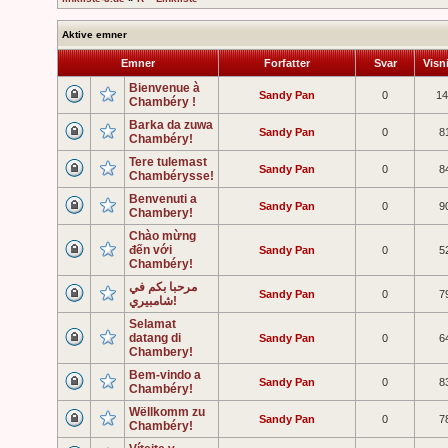
Aktive emner
Emner
Forfatter
Svar
Visn
Bienvenue à
Sandy Pan
0
14
Chambéry !
Barka da zuwa
Sandy Pan
0
8
Chambéry!
Tere tulemast
Sandy Pan
0
8
Chambérysse!
Benvenuti a
Sandy Pan
0
9
Chambery!
Chào mừng
đến với
Sandy Pan
0
5
Chambéry!
مرحبا بكم في
Sandy Pan
0
7
شامبيري!
Selamat
datang di
Sandy Pan
0
6
Chambery!
Bem-vindo a
Sandy Pan
0
8
Chambéry!
Wëllkomm zu
Sandy Pan
0
7
Chambéry!