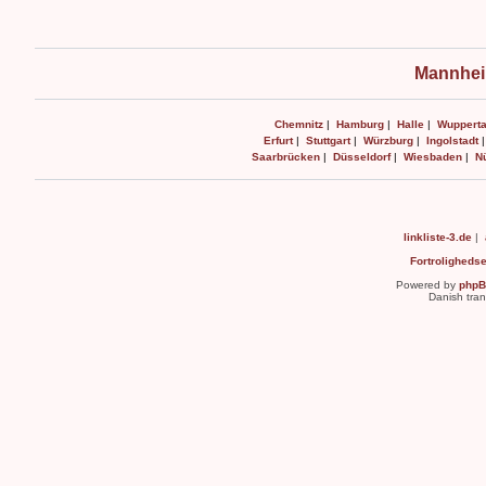
Mannhei
Chemnitz
|
Hamburg
|
Halle
|
Wupperta
Erfurt
|
Stuttgart
|
Würzburg
|
Ingolstadt
Saarbrücken
|
Düsseldorf
|
Wiesbaden
|
N
linkliste-3.de
|
Fortroligheds
Powered by
php
Danish tran