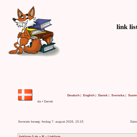
link li
Deutsch
|
English
|
Dansk
|
Svenska
|
Suom
da • Dansk
Seneste besøg: fredag 7. august 2026, 15:15
Dato
linkliste-3.de
»
R – Linkliste