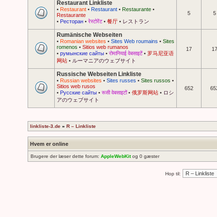
Restaurant Linkliste
•
Restaurant
•
Restaurant
•
Restaurante
•
5
5
Restaurante
•
Ресторан
•
रेस्टोरेंट
•
餐厅
•
レストラン
Rumänische Webseiten
•
Romanian websites
•
Sites Web roumains
•
Sites
romenos
•
Sitios web rumanos
17
1
•
румынские сайты
•
रोमानियाई वेबसाइटें
•
罗马尼亚语
网站
•
ルーマニアのウェブサイト
Russische Webseiten Linkliste
•
Russian websites
•
Sites russes
•
Sites russos
•
Sitios web rusos
652
65
•
Русские сайты
•
रूसी वेबसाइटों
•
俄罗斯网站
•
ロシ
アのウェブサイト
linkliste-3.de
»
R – Linkliste
Hvem er online
Brugere der læser dette forum:
AppleWebKit
og 0 gæster
Hop til: