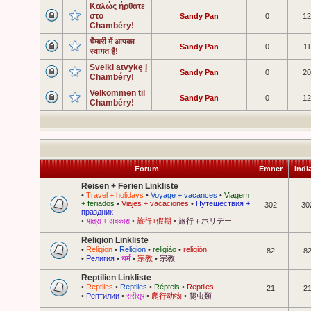
Καλώς ήρθατε
στο
Sandy Pan
0
12
Chambéry!
चैम्बरी में आपका
Sandy Pan
0
11
स्वागत है!
Sveiki atvykę į
Sandy Pan
0
20
Chambéry!
Velkommen til
Sandy Pan
0
12
Chambéry!
Forum
Emner
Ind
Reisen + Ferien Linkliste
•
Travel + holidays
•
Voyage + vacances
•
Viagem
+ feriados
•
Viajes + vacaciones
•
Путешествия +
302
30
праздник
•
यात्रा + अवकाश
•
旅行+假期
•
旅行＋ホリデー
Religion Linkliste
•
Religion
•
Religion
•
religião
•
religión
82
8
•
Религия
•
धर्म
•
宗教
•
宗教
Reptilien Linkliste
•
Reptiles
•
Reptiles
•
Répteis
•
Reptiles
21
2
•
Рептилии
•
सरीसृप
•
爬行动物
•
爬虫類