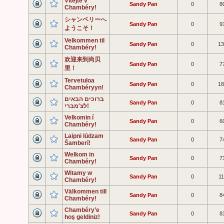
Vítejte v
Sandy Pan
0
8
Chambéry!
シャンベリーへ
Sandy Pan
0
9
ようこそ！
Velkommen til
Sandy Pan
0
13
Chambéry!
欢迎来到尚贝
Sandy Pan
0
7
里！
Tervetuloa
Sandy Pan
0
18
Chambéryyn!
ברוכים הבאים
Sandy Pan
0
8
לצ'מברי!
Velkomin í
Sandy Pan
0
6
Chambéry!
Laipni lūdzam
Sandy Pan
0
7
Šamberī!
Welkom in
Sandy Pan
0
7
Chambéry!
Witamy w
Sandy Pan
0
11
Chambéry!
Välkommen till
Sandy Pan
0
8
Chambéry!
Chambéry’e
Sandy Pan
0
8
hoş geldiniz!